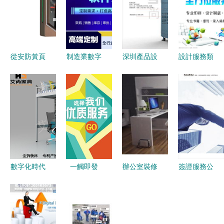
從安防黃頁
制造業數字
深圳產品設
設計服務類
到設計服務
化轉型核心
計公司 專
圖片素材
如何通過八
ERP與
業機械外觀
軟件開發中
方資源網打
CRM系統
設計與結構
的視覺吸引
造高效企業
整合開發的
制圖服務全
與功能性完
合作生態
關鍵路徑
解析
美融合
數字化時代
一觸即發
辦公室裝修
簽證服務公
的宿舍定制
讓品牌形象
設計一站式
司Logo設
方案 艾尚
飛躍智能裝
服務，僅需
計 打造專
家具攜手商
備企業設計
970元開啟
業信任的視