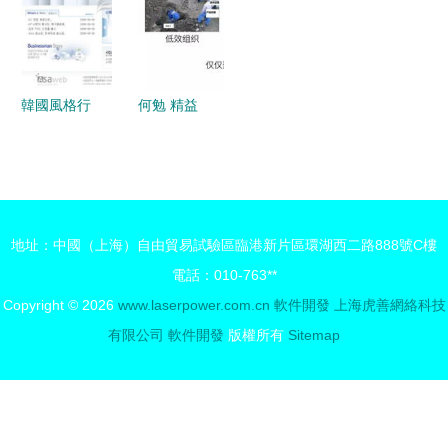
國互聯網賦
準則全貌整
高效辦公新
覺標識
能學生公寓
合計劃 基
時代
升級
于新視野品
牌設計中心
韓國風格行
何勉 精益
的宣傳美學
業服務網站
與敏捷驅動
全析運作集
設計模板 |
產品開發與
高清PSD素
創新 — 線
材集
上分享實錄
地址：中國（上海）自由貿易試驗區臨港新片區環湖西二路888號C樓
精編
電話：010-763**
Copyright © 2026
www.laserpower.com.cn
軟件開發
上海虎善網絡科技
有限公司
軟件開發
版權所有
Sitemap