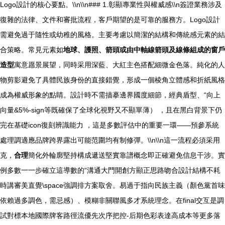
Logo設計的核心要點。\\n\\n### 1.彰顯專業性與權威感\\n簽證業務涉及
復雜的法律、文件和審批流程，客戶期望的是可靠的服務方。Logo設計
需避免過于隨性或幼稚的風格。主要考慮以簡潔的結構和傳統感元素的結
合策略。常見元素如
地球、護照、箭頭或由中軸線箭頭及線條組成的窗戶
造型
寓意愿景展望，同時采用深藍、大紅主色搭配細微金色落。純化的人
物剪影避免了具體民族身份的直接錯覺，形成一個棱角立體感和折紙風格
成為權威形象的點睛。設計時不需描摹邊界國度細節，經典盾型、“向上
向量&5%-sign等既確保了全球化視野又不顯單薄） ，且在黑白背景下仍
完在基礎icon復刻辨識能力 ，這是多數評估中的重要一環——預參系統
處理調適應品牌跨界露出可能范圍均有制修彈。\\n\\n這一流程必須采用
克，
合理
簡化外輪廓堅持構成遞送堅實靠譜概念即正確避免信息干涉。實
例多數一一步確立這導數的“溝通大門開創方顯正思路吻合設計結構不耗
時講審美直覺\space強調排方案取舍。易過于指向民族主義（顏色黨首味
依賴過多調色，需忌感）、模糊非關聯風多才系統理念。在final交互是調
試對標本地國際牌客路徑流優先次序把控-后期色彩表達高成本等更多落